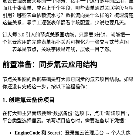
氚云管理员最头疼的一个场景：接手一个运行多年的应用，里
面几十张表单、成百上千个字段，哪些表单通过关联字段互相
引用？哪些表单依赖流水号？数据流向是什么样的？梳理清楚
这些关系，靠手工逐张表单翻看字段配置，少说也要几天。
钉大师 3.0 引入的
节点关系图
功能，只需要3分钟，就能把一
个氚云应用的完整表单拓扑关系可视化为一张交互式节点图
——表单是节点，关联字段是连线，层级一目了然。
前置准备：同步氚云应用结构
节点关系图的数据基础是钉大师已同步的氚云项目结构。如果
你还没有完成这一步，按以下流程操作：
1. 创建氚云备份项目
在钉大师主界面切换到"数据备份"选项卡，点击"新建项目"，
平台类型选择
氚云
。填写项目信息时，需要准备以下凭据：
EngineCode 和 Secret
：登录氚云管理后台 → 个人头像